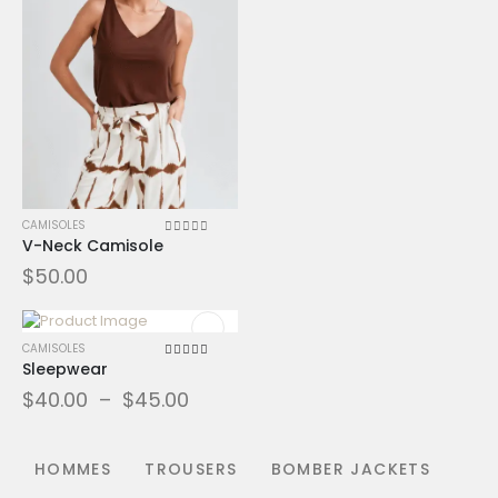
CAMISOLES
V-Neck Camisole
0
sur 5
$
50.00
CAMISOLES
Sleepwear
5.00
sur 5
$
40.00
–
$
45.00
HOMMES
TROUSERS
BOMBER JACKETS