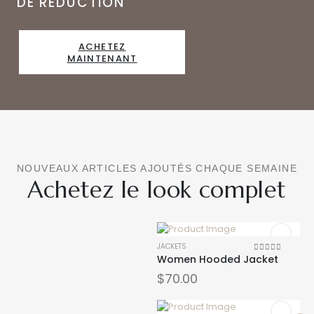
DE RÉDUCTION
ACHETEZ
MAINTENANT
NOUVEAUX ARTICLES AJOUTÉS CHAQUE SEMAINE
Achetez le look complet
JACKETS
Women Hooded Jacket
0
sur 5
$
70.00