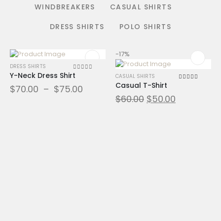
WINDBREAKERS
CASUAL SHIRTS
DRESS SHIRTS
POLO SHIRTS
-17%
DRESS SHIRTS
Y-Neck Dress Shirt
0
sur 5
CASUAL SHIRTS
Casual T-Shirt
5.00
sur 5
$
70.00
–
$
75.00
$
60.00
$
50.00