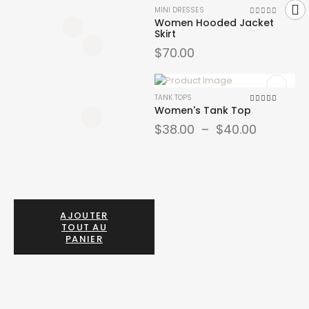
MINI DRESSES
Women Hooded Jacket
0
sur 5
Skirt
$
70.00
TANK TOPS
Women's Tank Top
4.00
sur 5
$
38.00
–
$
40.00
AJOUTER
TOUT AU
PANIER