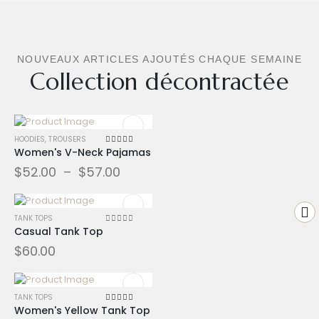
NOUVEAUX ARTICLES AJOUTÉS CHAQUE SEMAINE
Collection décontractée
HOODIES
,
TROUSERS
Women's V-Neck Pajamas
4.00
sur 5
$
52.00
–
$
57.00
TANK TOPS
Casual Tank Top
0
sur 5
$
60.00
TANK TOPS
Women's Yellow Tank Top
5.00
sur 5