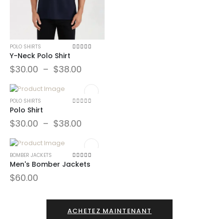
POLO SHIRTS
Y-Neck Polo Shirt
5.00
sur 5
$
30.00
–
$
38.00
POLO SHIRTS
Polo Shirt
0
sur 5
$
30.00
–
$
38.00
BOMBER JACKETS
Men's Bomber Jackets
5.00
sur 5
$
60.00
ACHETEZ MAINTENANT