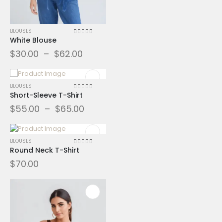
BLOUSES
White Blouse
5.00
sur 5
$
30.00
–
$
62.00
BLOUSES
Short-Sleeve T-Shirt
0
sur 5
$
55.00
–
$
65.00
BLOUSES
Round Neck T-Shirt
4.00
sur 5
$
70.00