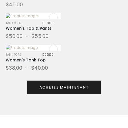
$
45.00
TANK TOPS
Women's Top & Pants
4.33
sur 5
$
50.00
–
$
55.00
TANK TOPS
Women's Tank Top
4.00
sur 5
$
38.00
–
$
40.00
ACHETEZ MAINTENANT